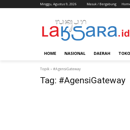
Minggu, Agustus 9, 2026
Masuk / Bergabung
Hom
HOME
NASIONAL
DAERAH
TOK
Topik
#AgensiGateway
Tag:
#AgensiGateway