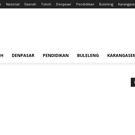
e
Nasional
Daerah
Tokoh
Denpasar
Pendidikan
Buleleng
Karangas
OH
DENPASAR
PENDIDIKAN
BULELENG
KARANGASE