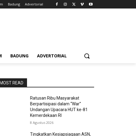
em
Badung
Advertorial
M
BADUNG
ADVERTORIAL
MOST READ
Ratusan Ribu Masyarakat
Berpartisipasi dalam “War”
Undangan Upacara HUT ke-81
Kemerdekaan RI
8 Agustus 2026
Tingkatkan Kesiapsiagaan ASN,