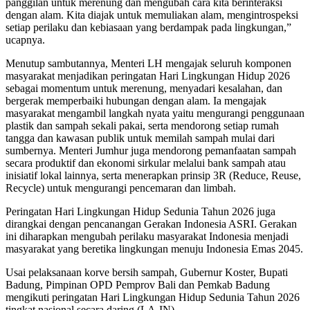
panggilan untuk merenung dan mengubah cara kita berinteraksi
dengan alam. Kita diajak untuk memuliakan alam, mengintrospeksi
setiap perilaku dan kebiasaan yang berdampak pada lingkungan,”
ucapnya.
Menutup sambutannya, Menteri LH mengajak seluruh komponen
masyarakat menjadikan peringatan Hari Lingkungan Hidup 2026
sebagai momentum untuk merenung, menyadari kesalahan, dan
bergerak memperbaiki hubungan dengan alam. Ia mengajak
masyarakat mengambil langkah nyata yaitu mengurangi penggunaan
plastik dan sampah sekali pakai, serta mendorong setiap rumah
tangga dan kawasan publik untuk memilah sampah mulai dari
sumbernya. Menteri Jumhur juga mendorong pemanfaatan sampah
secara produktif dan ekonomi sirkular melalui bank sampah atau
inisiatif lokal lainnya, serta menerapkan prinsip 3R (Reduce, Reuse,
Recycle) untuk mengurangi pencemaran dan limbah.
Peringatan Hari Lingkungan Hidup Sedunia Tahun 2026 juga
dirangkai dengan pencanangan Gerakan Indonesia ASRI. Gerakan
ini diharapkan mengubah perilaku masyarakat Indonesia menjadi
masyarakat yang beretika lingkungan menuju Indonesia Emas 2045.
Usai pelaksanaan korve bersih sampah, Gubernur Koster, Bupati
Badung, Pimpinan OPD Pemprov Bali dan Pemkab Badung
mengikuti peringatan Hari Lingkungan Hidup Sedunia Tahun 2026
tingkat nasional secara daring.(LA-IN)