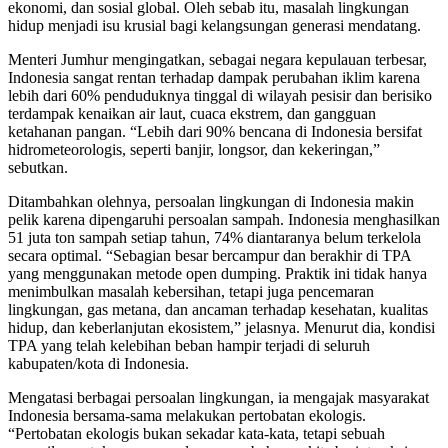
ekonomi, dan sosial global. Oleh sebab itu, masalah lingkungan
hidup menjadi isu krusial bagi kelangsungan generasi mendatang.
Menteri Jumhur mengingatkan, sebagai negara kepulauan terbesar,
Indonesia sangat rentan terhadap dampak perubahan iklim karena
lebih dari 60% penduduknya tinggal di wilayah pesisir dan berisiko
terdampak kenaikan air laut, cuaca ekstrem, dan gangguan
ketahanan pangan. “Lebih dari 90% bencana di Indonesia bersifat
hidrometeorologis, seperti banjir, longsor, dan kekeringan,”
sebutkan.
Ditambahkan olehnya, persoalan lingkungan di Indonesia makin
pelik karena dipengaruhi persoalan sampah. Indonesia menghasilkan
51 juta ton sampah setiap tahun, 74% diantaranya belum terkelola
secara optimal. “Sebagian besar bercampur dan berakhir di TPA
yang menggunakan metode open dumping. Praktik ini tidak hanya
menimbulkan masalah kebersihan, tetapi juga pencemaran
lingkungan, gas metana, dan ancaman terhadap kesehatan, kualitas
hidup, dan keberlanjutan ekosistem,” jelasnya. Menurut dia, kondisi
TPA yang telah kelebihan beban hampir terjadi di seluruh
kabupaten/kota di Indonesia.
Mengatasi berbagai persoalan lingkungan, ia mengajak masyarakat
Indonesia bersama-sama melakukan pertobatan ekologis.
“Pertobatan ekologis bukan sekadar kata-kata, tetapi sebuah