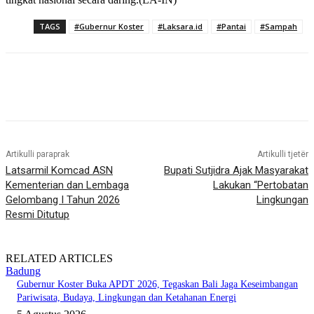
TAGS
#Gubernur Koster
#Laksara.id
#Pantai
#Sampah
Artikulli paraprak
Artikulli tjetër
Latsarmil Komcad ASN
Bupati Sutjidra Ajak Masyarakat
Kementerian dan Lembaga
Lakukan “Pertobatan
Gelombang I Tahun 2026
Lingkungan
Resmi Ditutup
RELATED ARTICLES
Badung
Gubernur Koster Buka APDT 2026, Tegaskan Bali Jaga Keseimbangan
Pariwisata, Budaya, Lingkungan dan Ketahanan Energi