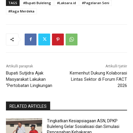
TAGS
#Bupati Buleleng
#Laksara.id
#Pagelaran Seni
#Raga Merdeka
Artikulli paraprak
Artikulli tjetër
Bupati Sutjidra Ajak
Kemenhut Dukung Kolaborasi
Masyarakat Lakukan
Lintas Sektor di Forum FACT
“Pertobatan Lingkungan
2026
RELATED ARTICLES
Tingkatkan Kesiapsiagaan ASN, DPKP
Buleleng Gelar Sosialisasi dan Simulasi
Pencegahan Kebakaran