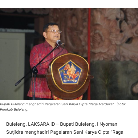
Bupati Buleleng menghadiri Pagelaran Seni Karya Cipta “Raga Merdeka” . (Foto:
Pemkab Buleleng)
Buleleng, LAKSARA.ID – Bupati Buleleng, I Nyoman
Sutjidra menghadiri Pagelaran Seni Karya Cipta “Raga