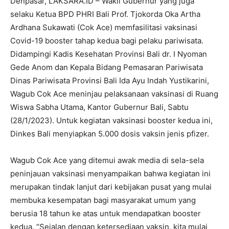
Denpasar, LAKSARA.ID – Wakil Gubernur yang juga
selaku Ketua BPD PHRI Bali Prof. Tjokorda Oka Artha
Ardhana Sukawati (Cok Ace) memfasilitasi vaksinasi
Covid-19 booster tahap kedua bagi pelaku pariwisata.
Didampingi Kadis Kesehatan Provinsi Bali dr. I Nyoman
Gede Anom dan Kepala Bidang Pemasaran Pariwisata
Dinas Pariwisata Provinsi Bali Ida Ayu Indah Yustikarini,
Wagub Cok Ace meninjau pelaksanaan vaksinasi di Ruang
Wiswa Sabha Utama, Kantor Gubernur Bali, Sabtu
(28/1/2023). Untuk kegiatan vaksinasi booster kedua ini,
Dinkes Bali menyiapkan 5.000 dosis vaksin jenis pfizer.
Wagub Cok Ace yang ditemui awak media di sela-sela
peninjauan vaksinasi menyampaikan bahwa kegiatan ini
merupakan tindak lanjut dari kebijakan pusat yang mulai
membuka kesempatan bagi masyarakat umum yang
berusia 18 tahun ke atas untuk mendapatkan booster
kedua. “Sejalan dengan ketersediaan vaksin, kita mulai