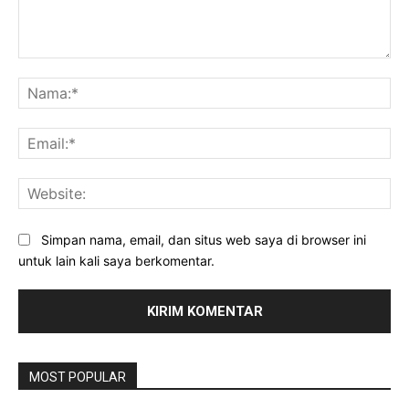
Komentar:
Na
Ema
Web
Simpan nama, email, dan situs web saya di browser ini
untuk lain kali saya berkomentar.
MOST POPULAR