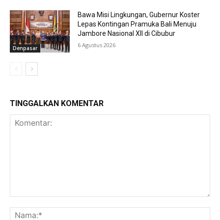
Bawa Misi Lingkungan, Gubernur Koster
Lepas Kontingan Pramuka Bali Menuju
Jambore Nasional XII di Cibubur
6 Agustus 2026
Denpasar
TINGGALKAN KOMENTAR
Komentar:
Na