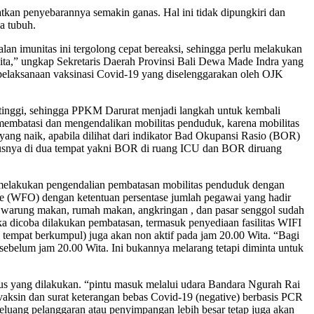
kan penyebarannya semakin ganas. Hal ini tidak dipungkiri dan
a tubuh.
lan imunitas ini tergolong cepat bereaksi, sehingga perlu melakukan
kita,” ungkap Sekretaris Daerah Provinsi Bali Dewa Made Indra yang
pelaksanaan vaksinasi Covid-19 yang diselenggarakan oleh OJK
p tinggi, sehingga PPKM Darurat menjadi langkah untuk kembali
membatasi dan mengendalikan mobilitas penduduk, karena mobilitas
ng naik, apabila dilihat dari indikator Bad Okupansi Rasio (BOR)
ususnya di dua tempat yakni BOR di ruang ICU dan BOR diruang
ma melakukan pengendalian pembatasan mobilitas penduduk dengan
e (WFO) dengan ketentuan persentase jumlah pegawai yang hadir
ti warung makan, rumah makan, angkringan , dan pasar senggol sudah
 dicoba dilakukan pembatasan, termasuk penyediaan fasilitas WIFI
tempat berkumpul) juga akan non aktif pada jam 20.00 Wita. “Bagi
ebelum jam 20.00 Wita. Ini bukannya melarang tetapi diminta untuk
kus yang dilakukan. “pintu masuk melalui udara Bandara Ngurah Rai
vaksin dan surat keterangan bebas Covid-19 (negative) berbasis PCR
eluang pelanggaran atau penyimpangan lebih besar tetap juga akan