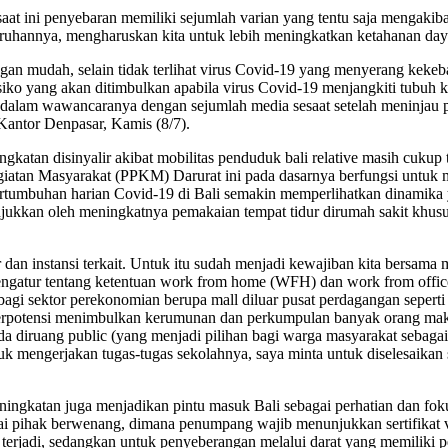
ini penyebaran memiliki sejumlah varian yang tentu saja mengakibat
ruhannya, mengharuskan kita untuk lebih meningkatkan ketahanan day
an mudah, selain tidak terlihat virus Covid-19 yang menyerang kekeba
iko yang akan ditimbulkan apabila virus Covid-19 menjangkiti tubuh 
 dalam wawancaranya dengan sejumlah media sesaat setelah meninjau 
Kantor Denpasar, Kamis (8/7).
katan disinyalir akibat mobilitas penduduk bali relative masih cuku
iatan Masyarakat (PPKM) Darurat ini pada dasarnya berfungsi untuk 
tumbuhan harian Covid-19 di Bali semakin memperlihatkan dinamika ya
unjukkan oleh meningkatnya pemakaian tempat tidur dirumah sakit kh
ur dan instansi terkait. Untuk itu sudah menjadi kewajiban kita bersa
ngatur tentang ketentuan work from home (WFH) dan work from offic
 bagi sektor perekonomian berupa mall diluar pusat perdagangan seper
berpotensi menimbulkan kerumunan dan perkumpulan banyak orang maka
 diruang public (yang menjadi pilihan bagi warga masyarakat sebagai 
mengerjakan tugas-tugas sekolahnya, saya minta untuk diselesaikan s
ningkatan juga menjadikan pintu masuk Bali sebagai perhatian dan fo
gai pihak berwenang, dimana penumpang wajib menunjukkan sertifikat 
 terjadi, sedangkan untuk penyeberangan melalui darat yang memiliki p