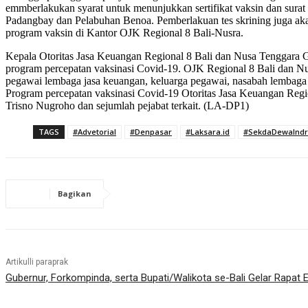
emmberlakukan syarat untuk menunjukkan sertifikat vaksin dan surat
Padangbay dan Pelabuhan Benoa. Pemberlakuan tes skrining juga aka
program vaksin di Kantor OJK Regional 8 Bali-Nusra.
Kepala Otoritas Jasa Keuangan Regional 8 Bali dan Nusa Tenggara G
program percepatan vaksinasi Covid-19. OJK Regional 8 Bali dan Nusa
pegawai lembaga jasa keuangan, keluarga pegawai, nasabah lembaga 
Program percepatan vaksinasi Covid-19 Otoritas Jasa Keuangan Regi
Trisno Nugroho dan sejumlah pejabat terkait. (LA-DP1)
TAGS
#Advetorial
#Denpasar
#Laksara.id
#SekdaDewaInd
Bagikan
Artikulli paraprak
Gubernur, Forkompinda, serta Bupati/Walikota se-Bali Gelar Rapat 