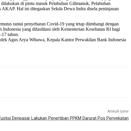
i dilakukan di pintu masuk Pelabuhan Gilimanuk, Pelabuhan
s AKAP. Hal ini ditegaskan Sekda Dewa Indra disela peninjauan
emutus rantai penyebaran Covid-19 yang tetap diimbangi dengan
 Indonesia yang difasilitasi oleh Kementerian Kesehatan RI bagi
-17 tahun.
I Kadek Agus Arya Wibawa, Kepala Kantor Perwakilan Bank Indonesia
Artikulli tjetër
ustisi Denpasar Lakukan Penertiban PPKM Darurat Pos Penyekatan