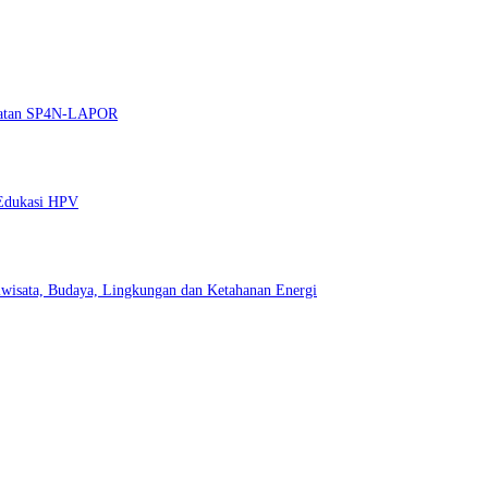
guatan SP4N-LAPOR
 Edukasi HPV
wisata, Budaya, Lingkungan dan Ketahanan Energi