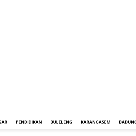
erah
Tokoh
Denpasar
Pendidikan
Buleleng
Karangasem
Badung
Ad
SAR
PENDIDIKAN
BULELENG
KARANGASEM
BADUN