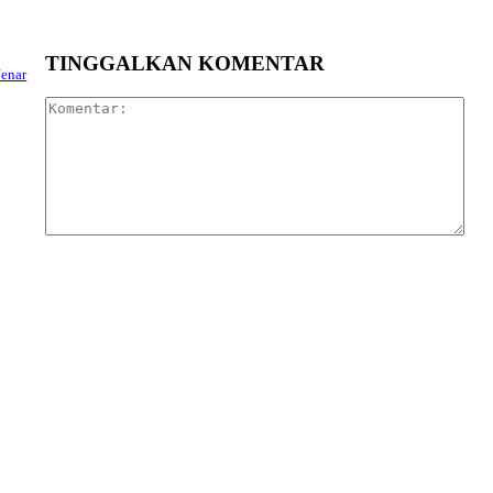
TINGGALKAN KOMENTAR
Jenar
Kom