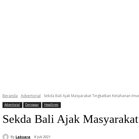
Beranda
Advertorial
Sekda Bali Ajak Masyarakat Tingkatkan Ketahanan Imu
Advertorial
Denpasar
Headlines
Sekda Bali Ajak Masyarakat
By
Laksara
8 Juli 2021