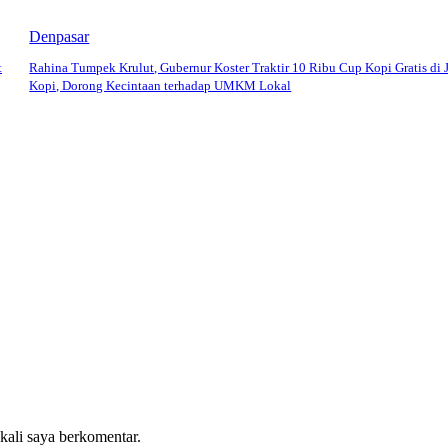
Denpasar
t
Rahina Tumpek Krulut, Gubernur Koster Traktir 10 Ribu Cup Kopi Gratis di 
Kopi, Dorong Kecintaan terhadap UMKM Lokal
 kali saya berkomentar.