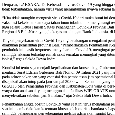
Denpasar, LAKSARA.ID- Keberadaan virus Covid-19 yang hingga saat 
tidak terbantahkan, namun virus yang menimbulkan nyawa sebagai ta
“Kita tidak mungkin mengusir virus Covid-19 dari muka bumi ini deng
vaksinasi kekebalan dan daya tahan imun tubuh untuk mengurangi res
juga selaku Ketua Harian Satgas Penanganan Covid-19 Provinsi Bali
Regional 8 Bali-Nusra yang bekerjasama dengan Bank Indonesia, di 
Tingkat penyebaran virus Covid-19 yang belakangan mengalami pening
dilakukan pemerintah provinsi Bali. “Pemberlakuakn Pembatasan Keg
penduduk ini masih berpotensi menyebarkan Covid-19, mengingat per
sehingga tekanan terhadap rumah sakit semakin meningkat yang dit
isolasi,” tegas Sekda Dewa Indra.
Kondisi ini tentu saja menjadi keprihatinan dan konsen bagi Gubern
mentaati Surat Edaran Gubernur Bali Nomor 09 Tahun 2021 yang me
pada sektor pekerjaan yang esensial dan pembatasan jam operasional
disepakati akan tutup pada jam sampai 20.00 wita. Semua hal yang 
GRATIS oleh Pemerintah Provinsi dan Kabupaten-Kota yang di berada
warga dan anak-anak yang menggunakan fasilitas WIFI GRATIS untuk 
menyelesaikan sebelum jam 8 malam,” ujar Sekda Bali Dewa Indra.
Penambahan angka positif Covid-19 yang saat ini terus mengalami pe
saat ini memberlakukan ketentuan khusus oleh otoritas bandara seba
sehingga pelanggaran penyeberangan melalui udara akan sangat kecil