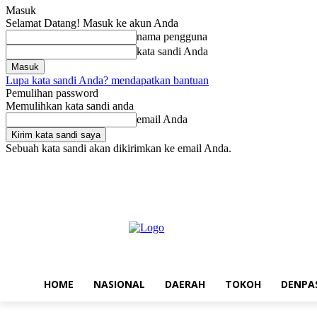
Masuk
Selamat Datang! Masuk ke akun Anda
nama pengguna
kata sandi Anda
Lupa kata sandi Anda? mendapatkan bantuan
Pemulihan password
Memulihkan kata sandi anda
email Anda
Sebuah kata sandi akan dikirimkan ke email Anda.
Jumat, Agustus 7, 2026
Masuk / Bergabung
Home
Nasional
Da
HOME
NASIONAL
DAERAH
TOKOH
DENPA